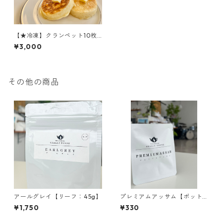
【★冷凍】クランペット10枚
入（スコーン・クロテッドク
¥3,000
リーム・紅茶の追加できま
す）
その他の商品
アールグレイ【リーフ：45g】
プレミアムアッサム【ポット
用ティーバッグ：1包入】
¥1,750
¥330