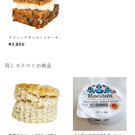
クラシックキャロットケーキB
OX（6個入）（紅茶の追加で
¥3,850
きます）
同じカテゴリの商品