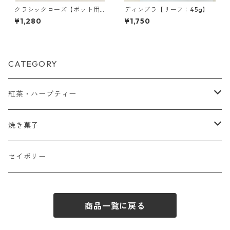
クラシックローズ【ポット用
ディンブラ【リーフ：45g】
ティーバッグ：5包入】
¥1,280
¥1,750
CATEGORY
紅茶・ハーブティー
2包入
焼き菓子
リーフ
スコーン
セイボリー
10・20包入
クロテッドクリーム
商品一覧に戻る
贈り物
シロップ