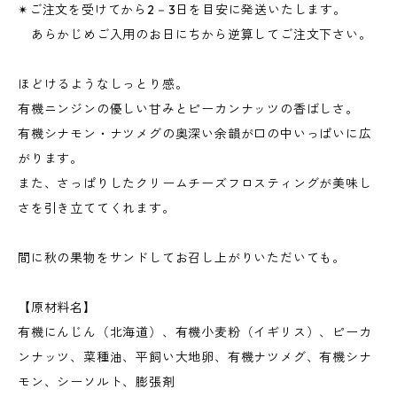
✴︎ご注文を受けてから2－3日を目安に発送いたします。
あらかじめご入用のお日にちから逆算してご注文下さい。
ほどけるようなしっとり感。
有機ニンジンの優しい甘みとピーカンナッツの香ばしさ。
有機シナモン・ナツメグの奥深い余韻が口の中いっぱいに広
がります。
また、さっぱりしたクリームチーズフロスティングが美味し
さを引き立ててくれます。
間に秋の果物をサンドしてお召し上がりいただいても。
【原材料名】
有機にんじん（北海道）、有機小麦粉（イギリス）、ピーカ
ンナッツ、菜種油、平飼い大地卵、有機ナツメグ、有機シナ
モン、シーソルト、膨張剤