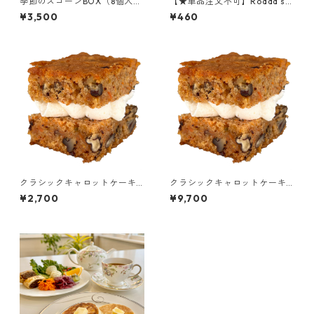
季節のスコーンBOX（8個入）
【★単品注文不可】Rodda'sコ
（紅茶・クロテッドクリーム
ーニッシュクロテッドクリー
¥3,500
¥460
の追加できます）
ム（28g）
クラシックキャロットケーキB
クラシックキャロットケーキB
OX（4個入）（紅茶の追加で
OX（16個入）（紅茶の追加で
¥2,700
¥9,700
きます）
きます）